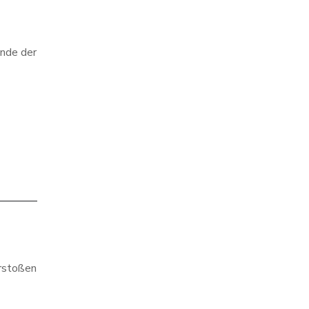
ande der
rstoßen