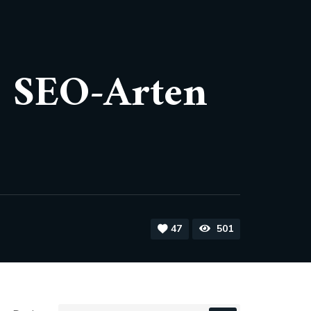
n SEO-Arten
47
501