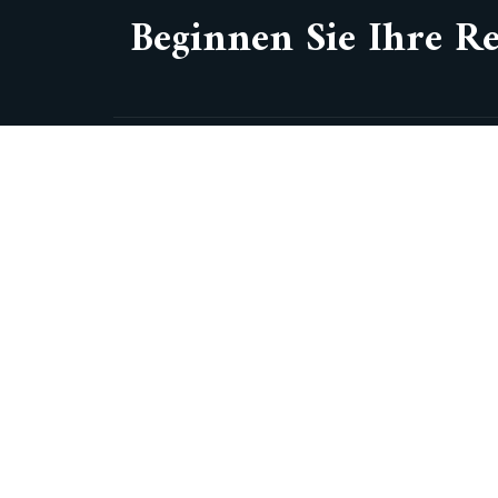
Beginnen Sie Ihre Re
Q
Rathenaustraße 21, 63263
Neu-Isenburg, Germany
adam@069design.de