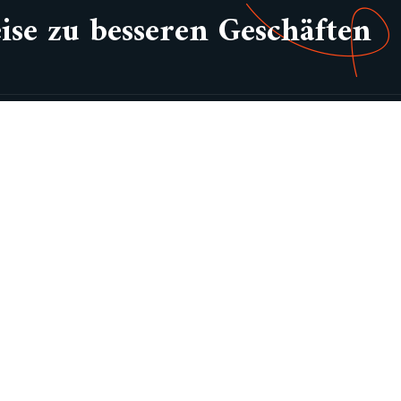
ise zu besseren Geschäften
uicklinks
Über Adam
Impressum
Google SEO Frankfurt
Local SEO Frankfurt
SEO Experte Frankfurt
Black Hat SEO