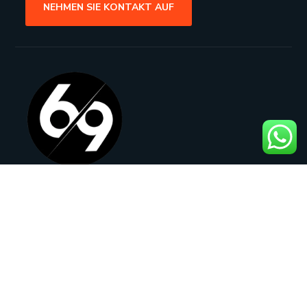
NEHMEN SIE KONTAKT AUF
Rathenaustraße 21, 63263 Neu-
Isenburg, Germany
adam@069design.de
+49 177 2270270