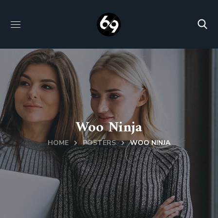
Woo Ninja
HOME
POSTERS
WOO NINJA